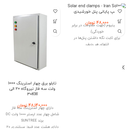
کلمپ پایانی پنل خورشیدی
48,000
تومان
آلومینیوم (جهت مقاومت در برابر
خوردگی).
برای ثابت نگه داشتن پنل‌ها در
انتهای هر ردیف.
نقره‌ای.
نصب سریع و آسان.
طراحی شده برای تحمل شرایط سخت
محیطی.
تابلو برق چهار استرینگ 1000
ولت سه فاز نیروگاه 20 الی
30KW
48,140,000
تومان
دارای چهار استرینگ سه فاز
شامل چهار عدد ارستر 1000 ولت DC
برند SUNTREE
دارای هشت عدد فیوز سیلندری 20