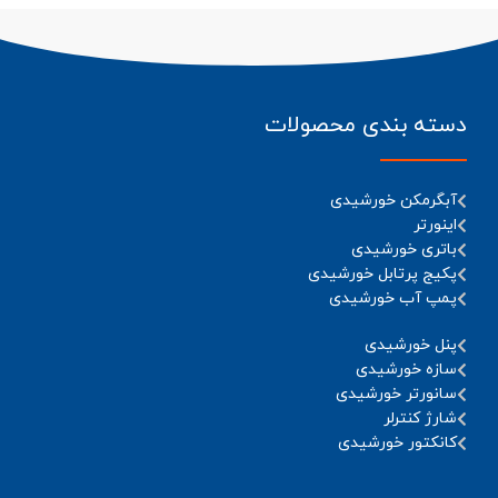
آمپر نوع gPV
به همراه پایه فیوز 10×38 برند
Yinrong
دسته بندی محصولات
آبگرمکن خورشیدی
اینورتر
باتری خورشیدی
پکیج پرتابل خورشیدی
پمپ آب خورشیدی
پنل خورشیدی
سازه خورشیدی
سانورتر خورشیدی
شارژ کنترلر
کانکتور خورشیدی