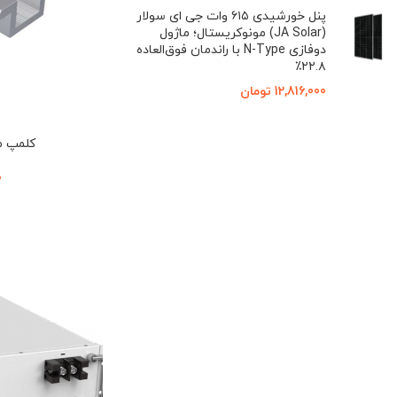
پنل خورشیدی ۶۱۵ وات جی ای سولار
(JA Solar) مونوکریستال؛ ماژول
دوفازی N-Type با راندمان فوق‌العاده
۲۲.۸٪
12,816,000
تومان
کلمپ م
0