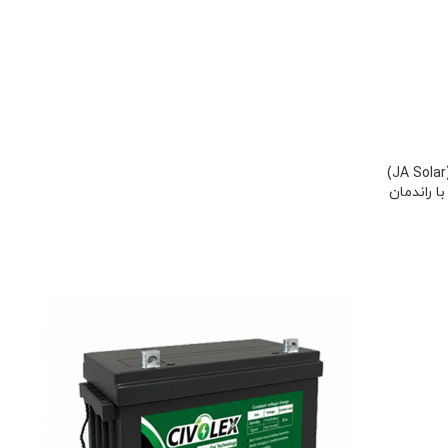
پنل خورشیدی ۶۱۵ وات جی ای سولار (JA Solar)
ونوکریستال؛ ماژول دوفازی N-Type با راندمان