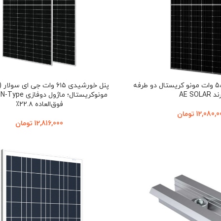
پنل خورشیدی 580 وات مونو کریستال دو طرفه
 AE SOLAR
م
فوق‌العاده ۲۲.۸٪
12,080,0
تومان
12,816,000
تومان