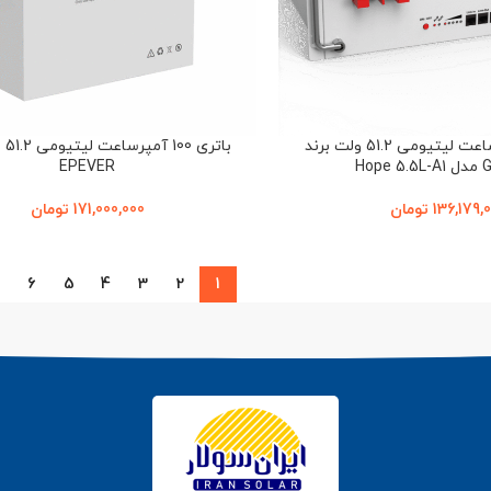
باتری 100 آمپرساعت لیتیومی 51.2 ولت برند
باتر
Hop
EPEVER
136,179,
تومان
171,000,000
تومان
6
5
4
3
2
1