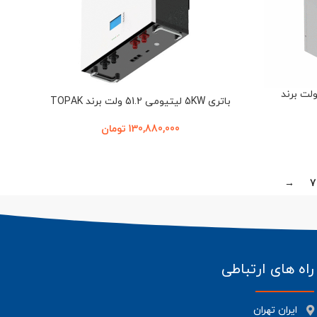
ی 100 آمپرساعت لیتیومی 51.2 ولت برند
باتری 5KW لیتیومی 51.2 ولت برند TOPAK
130,880,000
تومان
→
7
راه های ارتباطی
ایران تهران