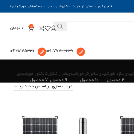
«تجربه‌ای مطمئن در خرید، مشاوره، و نصب سیستم‌های خورشیدی»
0
0
تومان
09128175330
021-77723237
شیدی
سازه خورشیدی
سانورتر خورشیدی
شارژ کنترلر
کانکتور خورشیدی
4 محصول
10 محصول
9 محصول
7 محصول