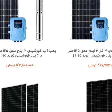
پمپ آب خورشیدی ۳ فاز ۳ اینچ عمق ۱۳۵ متر
پمپ آب 
با ۶ پنل خورشیدی (برند Tiso)
466,953,
تومان
142,800,000
تومان