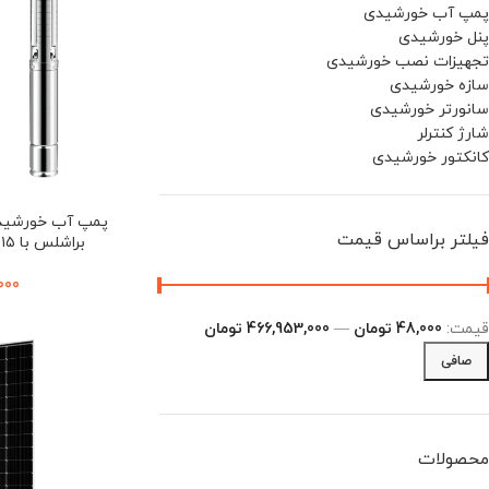
پمپ آب خورشیدی
پنل خورشیدی
تجهیزات نصب خورشیدی
سازه خورشیدی
سانورتر خورشیدی
شارژ کنترلر
کانکتور خورشیدی
فیلتر براساس قیمت
براشلس با ۱۵ پنل خورشیدی (برند Tiso)
000
قيمت:
48,000 تومان
—
466,953,000 تومان
صافی
محصولات