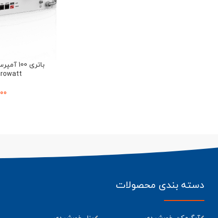
Growatt مدل e 5.5L-A1
000
دسته بندی محصولات