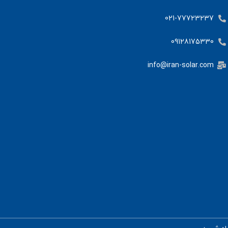
021-77723237
09128175330
info@iran-solar.com