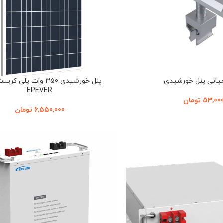
یانی پنل خورشیدی
پنل خورشیدی 350 وات پلی ک
EPEVER
53,00
تومان
6,550,000
تومان