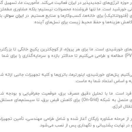
حوزه انرژی‌های تجدیدپذیر در ایران فعالیت می‌کند. مأموریت ما، تسهیل گذ
ی، یعنی خورشید است. ما تنها فروشنده محصولات نیستیم؛ بلکه مشاوری مطمئن
(فتوولتائیک) برای خانه‌ها، کسب‌وکارها و صنایع هستیم. در
ایران سولار
، با
کاهش هزینه‌ها و حفظ محیط زیست برای نسل‌های آینده.
ای خورشیدی است. ما برای هر پروژه، از کوچکترین پکیج خانگی تا بزرگتر
نیروگاه مگاواتی، با دقت و با استفاده از نرم‌افزارهای روز جهان (مانند PVsyst) مطالعه و طراحی می‌کنیم تا حداکثر بازده و سرمایه‌گذاری را برای شم
کنیم. پنل‌های خورشیدی، اینورترها، باتری‌ها و کلیه تجهیزات جانبی ارائه ش
یه و اساس اعتماد شما به ماست.
رد است. ما با تحلیل دقیق مصرف برق، موقعیت جغرافیایی و بودجه شما
راهکارهایی کاملاً شخصی‌سازی شده ارائه می‌دهیم؛ از سیستم‌های خورشیدی متصل به شبکه (On-Grid) برای کاهش قبض برق، تا سیستم‌های مس
ار از مرحله مشاوره رایگان آغاز شده و شامل طراحی مهندسی، تأمین تجهیزا
) و در نهایت پشتیبانی و نگهداری پس از نصب می‌شود.