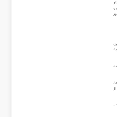
ار
 و
ور
ین
ا به
ده
،
تقل از
ت،