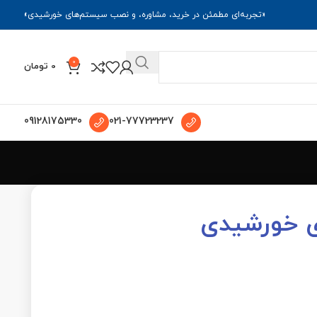
«تجربه‌ای مطمئن در خرید، مشاوره، و نصب سیستم‌های خورشیدی»
0
0
تومان
09128175330
021-77723237
ای خورشیدی