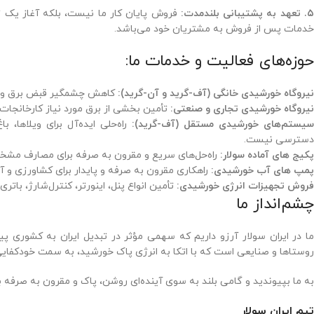
. تعهد به پشتیبانی بلندمدت:
فروش پایان کار ما نیست، بلکه آغاز یک ت
خدمات پس از فروش به مشتریان خود می‌باشد.
حوزه‌های فعالیت و خدمات ما:
نیروگاه خورشیدی خانگی (آف-گرید و آن-گرید):
کاهش چشمگیر قبض برق و درآ
نیروگاه خورشیدی تجاری و صنعتی:
تأمین بخشی از برق مورد نیاز کارخانجات،
سیستم‌های خورشیدی مستقل (آف-گرید):
راه‌حلی ایده‌آل برای ویلاها، 
دسترسی نیست.
پکیج های آماده سولار:
راه‌حل‌های سریع و مقرون به صرفه برای مصارف مشخص 
پمپ های آب خورشیدی:
راهکاری مقرون به صرفه و پایدار برای کشاورزی و آ
فروش تجهیزات انرژی خورشیدی:
تأمین انواع پنل، اینورتر، کنترل‌شارژ، باتر
چشم‌انداز ما
ما در ایران سولار آرزو داریم که سهمی مؤثر در تبدیل ایران به کشوری پیش
روستاها و صنایعی است که با اتکا به انرژی پاک خورشید، به سمت خودکفایی
به ما بپیوندید و گامی بلند به سوی آینده‌ای روشن، پاک و مقرون به صرفه بر
تیم ایران سولار