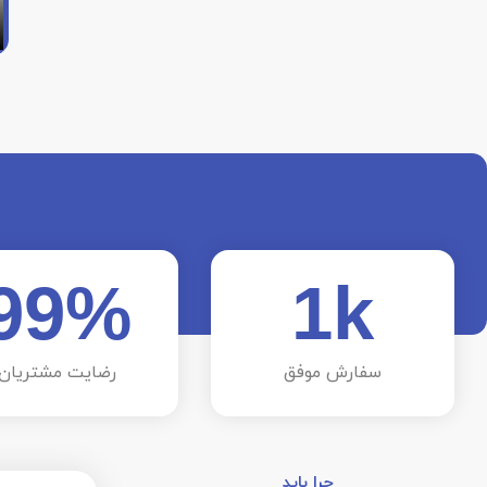
99
%
1
k
سفارش موفق
رضایت مشتریان
چرا باید