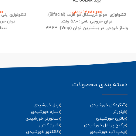
برند AE SOLAR
12,080,000
تومان
00
تکنولوژی:
مونو کریستال دو طرفه (Bifacial).
تکنولوژی: پلی کریس
توان خروجی نامی:
۵۸۰ وات.
توان خروجی
ولتاژ خروجی در بیشترین توان (Vmp):
۴۴.۲۳
تعداد س
ولت.
ولتاژ مدار باز (Voc):
۵۳.۰۵ ولت.
جریان خروجی در بیشترین توان (Imp):
۱۳.۱۲
مقاومت بالا
آمپر.
راندمان (Efficiency):
۲۱.۷۵ درصد.
درجه حفاظت:
IP68.
تعداد سلول:
۱۴۴ سلول.
دسته بندی محصولات
آبگرمکن خورشیدی
پنل خورشیدی
اینورتر
سازه خورشیدی
باتری خورشیدی
سانورتر خورشیدی
پکیج پرتابل خورشیدی
شارژ کنترلر
پمپ آب خورشیدی
کانکتور خورشیدی