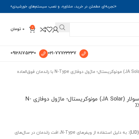
«تجربه‌ای مطمئن در خرید، مشاوره، و نصب سیستم‌های خورشیدی»
0
0
تومان
09128175330
021-77723237
پنل خورشیدی ۶۱۵ وات جی ای سولار (JA Solar) مونوکریستال؛ ماژول دوفازی N-Type با راندمان فوق‌العاده
پنل خورشیدی ۶۱۵ وات جی ای سولار (JA Solar) مونوکریستال؛ ماژول دوفازی N-
:
به دلیل استفاده از ویفرهای N-Type، افت راندمان در سال‌های