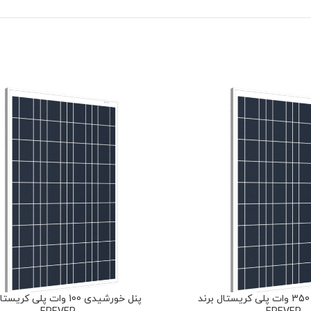
پنل خورشیدی 350 وات پلی کریستال برند
پنل خورشیدی 100 وات پلی کری