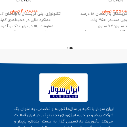
EPEVER
EPEVER
6,550,0
تومان
4,680,000
تومان
تال با راندمان ۱۸ درصد
تکنولوژی: پلی کریستال با راندمان 18.6 درصد
 مستمر: ۳۵۰ وات
عملکرد عالی در محیط‌های کم‌نو
لول: ۷۲ سلول
مقاومت بالا در برابر نمک و آمون
درجه حفاظت: IP68 (مقاوم در برابر آب و گرد و
دارای عملکرد خودتمیزشوندگی در مح
غبار)
درجه حفاظت: IP65/IP67
 در برابر نمک و آمونیاک
ایران سولار با تکیه بر سال‌ها تجربه و تخصص، به عنوان یک
شرکت پیشرو در حوزه انرژی‌های تجدیدپذیر در ایران فعالیت
می‌کند. مأموریت ما، تسهیل گذار به سمت آینده‌ای پایدار و