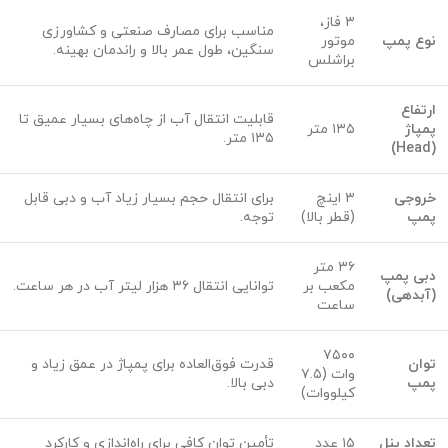
۳ فاز،
مناسب برای مصارف صنعتی و کشاورزی
نوع پمپ
موتور
سنگین، طول عمر بالا و راندمان بهینه.
براشلس
ارتفاع
قابلیت انتقال آب از چاه‌های بسیار عمیق تا
پمپاژ
۱۳۵ متر
۱۳۵ متر.
)
Head
(
خروجی
۳ اینچ
برای انتقال حجم بسیار زیاد آب و دبی قابل
پمپ
(قطر بالا)
توجه.
۳۶ متر
دبی پمپ
مکعب بر
توانایی انتقال ۳۶ هزار لیتر آب در هر ساعت.
(آبدهی)
ساعت
۷۵۰۰
توان
قدرت فوق‌العاده برای پمپاژ در عمق زیاد و
وات (۷.۵
پمپ
دبی بالا.
کیلووات)
تعداد پنل
۱۵ عدد
تأمین توان کافی برای راه‌اندازی و کارکرد