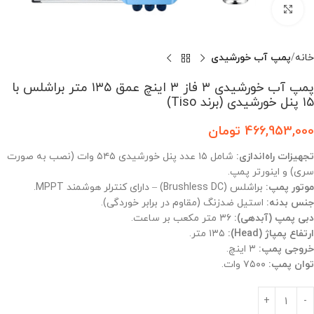
بزرگنمایی تصویر
خانه
پمپ آب خورشیدی
پمپ آب خورشیدی ۳ فاز ۳ اینچ عمق ۱۳۵ متر براشلس با
۱۵ پنل خورشیدی (برند Tiso)
466,953,000
تومان
تجهیزات راه‌اندازی:
شامل ۱۵ عدد پنل خورشیدی ۵۴۵ وات (نصب به صورت
سری) و اینورتر پمپ.
موتور پمپ:
براشلس (Brushless DC) – دارای کنترلر هوشمند MPPT.
جنس بدنه:
استیل ضدزنگ (مقاوم در برابر خوردگی).
دبی پمپ (آبدهی):
۳۶ متر مکعب بر ساعت.
ارتفاع پمپاژ (Head):
۱۳۵ متر.
خروجی پمپ:
۳ اینچ.
توان پمپ:
۷۵۰۰ وات.