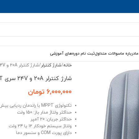
ما
درباره ما
سوالات متداول
ثبت نام دوره‌های آموزشی
خانه
شارژ کنترلر
شارژ کنترلر 20A و 24V سری MPPT مدل Tracer2215BN برند EPEVER
شارژ کنترلر 20A و 24V سری MPPT مدل Tracer2215BN برند EPEVER
6,000,000
تومان
تکنولوژی MPPT با راندمان ردیابی بیش از 99.4٪
حداکثر ولتاژ مدار باز: 150 ولت
حداکثر جریان: 20 آمپر
ولتاژ سیستم خودکار 12 یا 24 ولت
دارای پورت COM و سنسور دما