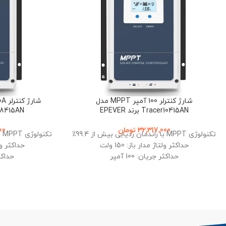
شارژ کنترلر 100 آمپر MPPT مدل
Tracer10415AN برند EPEVER
Tracer8415AN 
32,317,000
تومان
00
تکنولوژی MPPT با راندمان ردیابی بیش از 99.4٪
تکنولوژی MPPT با راندمان ردیابی بیش از 99.4٪
حداکثر ولتاژ مدار باز: 150 ولت
حداکثر ولتاژ
حداکثر جریان: 100 آمپر
حداکثر 
ولتاژ سیستم خودکار: 12، 24، 36 و 48 ولت
ولتاژ سیستم خودکار: 12، 24،
دارای نمایشگر LCD و پورت‌های ارتباطی
دارای نمایشگر LCD، پورت RS-485 و سنسور دما