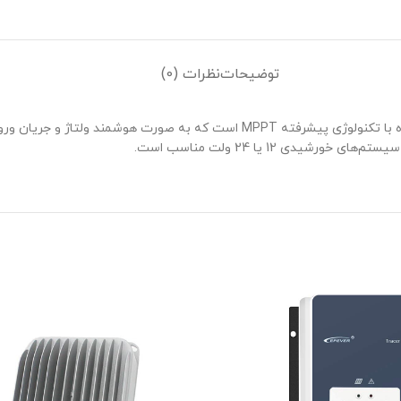
توضیحات
نظرات (0)
شارژ کنترلر 20 آمپر MPPT مدل Tracer2215BN از برند EPEVER، یک دستگاه با تکنولوژ
ی 12 یا 24 ولت مناسب است.