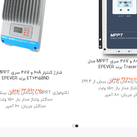
شارژ کنترلر 80A و 48V سری MPPT مدل
برند EPEVER
ET6415BND برند EPEVER
26,200,0
تومان
 مدار باز: 150 ولت
23,560,000
تومان
تکنولوژی MPPT با راندمان ردیابی بیش از 99.4٪
جریان: 80 آمپر
حداکثر ولتاژ مدار باز: 150 ولت
 36 و 48 ولت
حداکثر جریان: 60 آمپر
ولتاژ سیستم خودکار: 12، 24، 36 و 48 ولت
دما