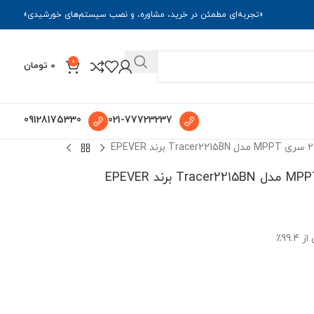
«تجربه‌ای مطمئن در خرید، مشاوره، و نصب سیستم‌های خورشیدی»
0
0
تومان
09128175330
021-77723237