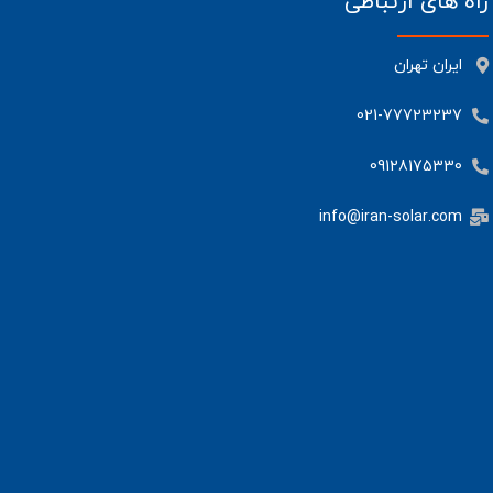
راه های ارتباطی
نمایشگر LCD کاربردی:
امکان پایش لحظه‌ای
پارامترهای سیستم و تنظیمات دلخواه بدون نیاز
ایران تهران
به تجهیزات جانبی.
سازگاری با ژنراتور:
قابلیت اتصال به موتور برق
021-77723237
برای تامین انرژی در روزهای طولانی ابری یا
شرایط اضطراری.
09128175330
info@iran-solar.com