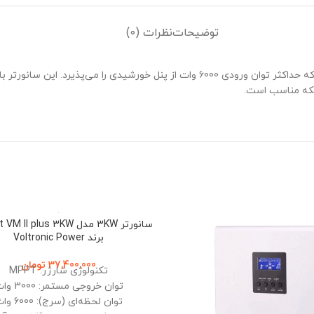
توضیحات
نظرات (0)
برند Voltronic Power
37,400,000
تومان
تکنولوژی شارژر: MPPT
توان خروجی مستمر: 3000 وات
توان لحظه‌ای (سرج): 6000 وات