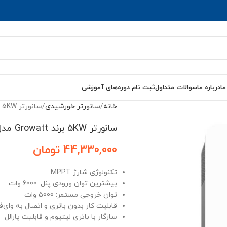
ما
درباره ما
سوالات متداول
ثبت نام دوره‌های آموزشی
خانه
سانورتر خورشیدی
سانورتر 5KW برند Growatt مدل SPF 5000 Es
سانورتر 5KW برند Growatt مدل SPF 5000 Es
44,330,000
تومان
تکنولوژی شارژ MPPT
بیشترین توان ورودی پنل: 6000 وات
توان خروجی مستمر: 5000 وات
قابلیت کار بدون باتری و اتصال به وای‌ف
سازگار با باتری لیتیوم و قابلیت پارالل