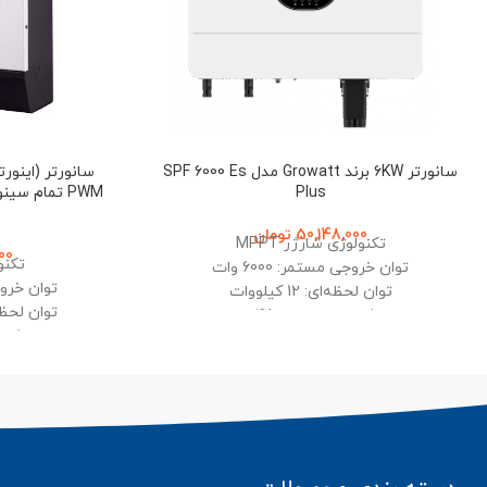
سانورتر 6KW برند Growatt مدل SPF 6000 Es
Plus
50,148,000
تومان
تکنولوژی شارژر MPPT
00
تکنول
توان خروجی مستمر: 6000 وات
توان خروجی م
توان لحظه‌ای: 12 کیلووات
توان لحظه‌ای
ولتاژ ورودی باتری: 48 ولت
ولتاژ ورو
قابلیت اتصال به وای‌فای و موازی‌سازی
امکان شارژ باتر