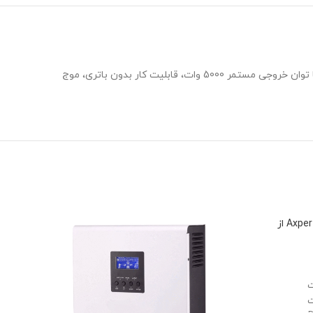
سانورتر 5KW مدل SPF 5000 Es از برند Growatt، یک دستگاه آفگرید است که حداکثر توان ورودی 6000 وات از پنل خورشیدی را می‌پذیرد. این سانورتر با توان خروجی مستمر 5000 وات، قابلیت کار بدون باتری، موج
سانورتر 3KW مدل Axpert VM II plus 3KW از