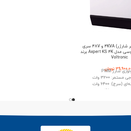
ولتاژ ورودی باتری: 24 ولت DC
قابلیت کارکرد: با باتری و بدون با
نمایشگر: دیجیتال
سانورتر (اینورتر شارژر) 4KVA و 48V سری
PWM تمام سینوسی مدل Axpert KS 4K برند
Voltronic
39,900,0
تومان
وژی شارژ PWM
ستمر: 3200 وات
 (سرج): 6400 وات
دی باتری: 48 ولت
ی از طریق پنل خورشیدی و برق
شهر