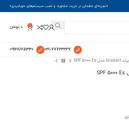
«تجربه‌ای مطمئن در خرید، مشاوره، و نصب سیستم‌های خورشیدی»
0
0
تومان
09128175330
021-77723237
ای