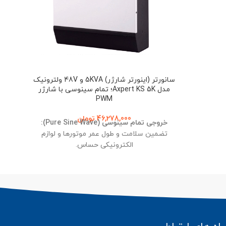
تری
سانورتر (اینورتر شارژر) 5KVA و 48V ولترونیک
مدل Axpert KS 5K؛ تمام سینوسی با شارژر
PWM
46,278,000
تومان
خروجی تمام سینوسی (Pure Sine Wave):
تضمین سلامت و طول عمر موتورها و لوازم
الکترونیکی حساس.
توان لحظه‌ای خیره‌کننده:
قابلیت تحمل بار
استارت (Surge Power) تا ۱۰,۰۰۰ ولت آمپر برای
قاب
راه‌اندازی موتورهای الکتریکی.
طراحی ماژولار و هوشمند:
دارای سیستم
محافظت در برابر اضافه بار، اتصال کوتاه و حرارت
بیش از حد.