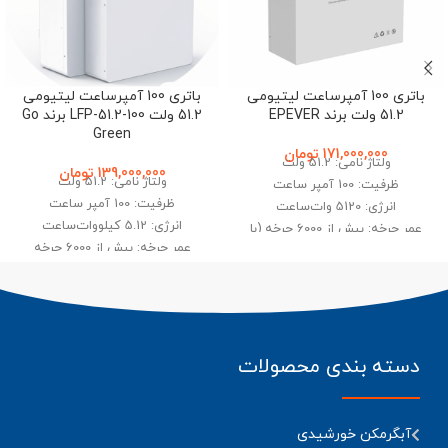
باتری 100 آمپرساعت لیتیومی
باتری 100 آمپرساعت لیتیومی
51.2 ولت برند EPEVER
51.2 ولت LFP-51.2-100 برند Go
Green
171,000,000
تومان
ولتاژ نامی: 51.2 ولت
139,000,000
تومان
ولتاژ نامی: 51.2 ولت
ظرفیت: 100 آمپر ساعت
ظرفیت: 100 آمپر ساعت
انرژی: 5120 وات‌ساعت
انرژی: 5.12 کیلووات‌ساعت
عمر چرخه: بیش از 6000 چرخه (با
عمر چرخه: بیش از 6000 چرخه
90% عمق تخلیه)
قابلیت پارالل: تا 16 واحد
بیشترین جریان شارژ: 100 آمپر
وزن: 55 کیلوگرم
قابلیت کارکرد در دمای 20- تا 60
درجه سانتی‌گراد
دسته بندی محصولات
آبگرمکن خورشیدی