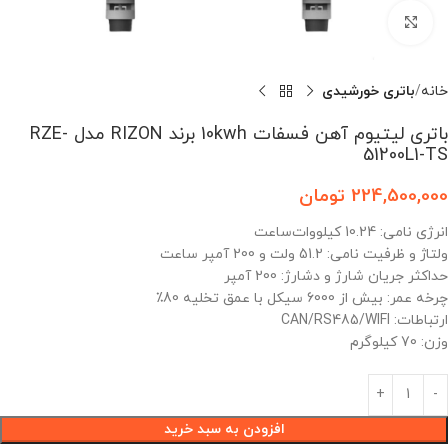
بزرگنمایی تصویر
خانه
باتری خورشیدی
باتری لیتیوم آهن فسفات 10kwh برند RIZON مدل RZE-
51200L1-TS
224,500,000
تومان
انرژی نامی: 10.24 کیلووات‌ساعت
ولتاژ و ظرفیت نامی: 51.2 ولت و 200 آمپر ساعت
حداکثر جریان شارژ و دشارژ: 200 آمپر
چرخه عمر: بیش از 6000 سیکل با عمق تخلیه 80٪
ارتباطات: CAN/RS485/WIFI
وزن: 70 کیلوگرم
افزودن به سبد خرید