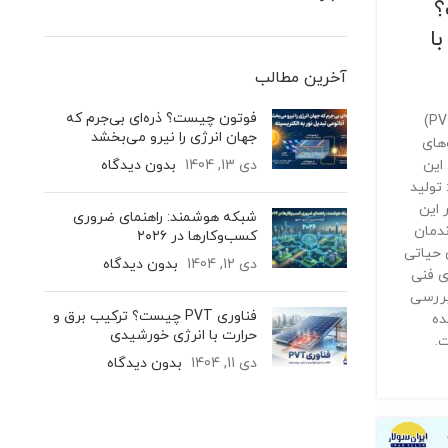
ت؟
ا
آخرین مطالب
فوتون چیست؟ ذره‌ای بی‌جرم که
تکنولوژی فتوولتائیک-حرارتی (PVT)
جهان انرژی را نیرو می‌بخشد
های
این
دی 13, 1404
بدون دیدگاه
تولید
 این
شبکه هوشمند: راهنمای ضروری
ندمان
کسب‌وکارها در ۲۰۲۶
 حیاتی
دی 12, 1404
بدون دیدگاه
ی فنی
بررسی
فناوری PVT چیست؟ ترکیب برق و
 چرا PVT آینده
حرارت با انرژی خورشیدی
ت.
دی 11, 1404
بدون دیدگاه