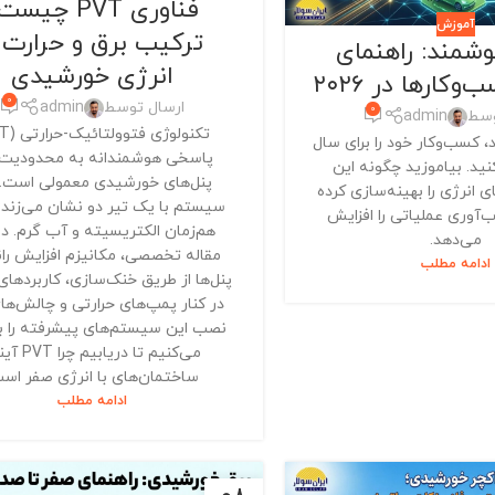
فناوری PVT چیس
آموزش
ترکیب برق و حرارت ب
شمند: راهنمای
انرژی خورشیدی
کارها در ۲۰۲۶
0
ارسال توسط
admin
0
وسط
admin
 کسب‌وکار خود را برای سال
پاسخی هوشمندانه به محدودیت‌
ه کنید. بیاموزید چگونه این
پنل‌های خورشیدی معمولی است. 
ی انرژی را بهینه‌سازی کرده
سیستم با یک تیر دو نشان می‌زند: 
ب‌آوری عملیاتی را افزایش
هم‌زمان الکتریسیته و آب گرم. در
می‌دهد.
مقاله تخصصی، مکانیزم افزایش را
ادامه مطلب
پنل‌ها از طریق خنک‌سازی، کاربردهای
در کنار پمپ‌های حرارتی و چالش‌ها
نصب این سیستم‌های پیشرفته را 
می‌کنیم تا دریابیم
ساختمان‌های با انرژی صفر اس
ادامه مطلب