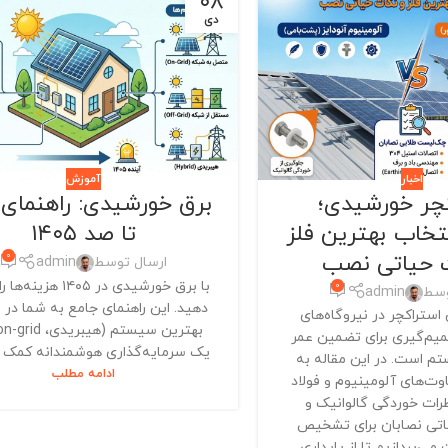
۰۸
دی
اخبار
آموزش
چر خورشیدی؛
برق خورشیدی: راهنمای
نتخاب بهترین فلز
تا صد ۱۴۰۵
ت حیاتی نصب
0
ارسال توسط
admin
با برق خورشیدی در ۱۴۰۵ 
0
وسط
admin
دهید. این راهنمای جامع به شما در 
ستراکچر در نیروگاه‌های
یم‌گیری برای تضمین عمر
یک سرمایه‌گذاری هوشمندانه کمک م
تم است. در این مقاله به
ادامه مطلب
ت‌های آلومینیوم و فولاد
طرات خوردگی گالوانیک و
تی نصابان برای تشخیص
می‌پردازیم تا از پایداری