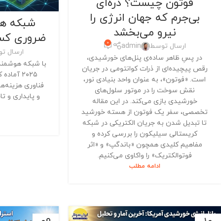
فوتون چیست؟ ذره‌ای
بی‌جرم که جهان انرژی را
شبکه هو
نیرو می‌بخشد
ضروری کسب‌و
0
ارسال توسط
admin
ارسال ت
در پسِ ظاهر ساده‌ی پنل‌های خورشیدی،
با شبکه هوشمند،
رقص پیچیده‌ای از ذرات کوانتومی در جریان
۲۰۲۵ آماد
است. «فوتون»، به عنوان واحد بنیادی نور،
فناوری هزینه‌ها
نقش سوخت را در موتور سلول‌های
و پایداری و تا
خورشیدی بازی می‌کند. در این مقاله
تخصصی، سفر یک فوتون از هسته خورشید
تا تبدیل شدن به جریان الکتریکی در شبکه
کریستالی سیلیکون را بررسی کرده و
مفاهیم کلیدی همچون «باندگپ» و «اثر
فوتوالکتریک» را واکاوی می‌کنیم.
ادامه مطلب