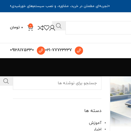
«تجربه‌ای مطمئن در خرید، مشاوره، و نصب سیستم‌های خورشیدی»
0
0
تومان
09128175330
021-77723237
دسته ها
آموزش
اخبار