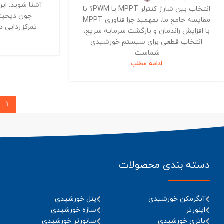
آشنا شوید. این
انتخاب بین شارژ کنترلر MPPT یا PWM؟ با
چون دیجیتا
مقایسه جامع ما، بفهمید چرا فناوری MPPT
تمرکززدایی د
با افزایش راندمان و بازگشت سرمایه سریع،
انتخاب قطعی برای سیستم خورشیدی
شماست.
ادامه مطلب
1
دسته بندی محصولات
آبگرمکن خورشیدی
پنل خورشیدی
اینورتر
سازه خورشیدی
باتری خورشیدی
سانورتر خورشیدی