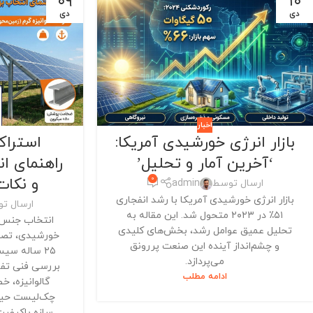
۰۹
۱۰
دی
دی
اخبار
استراک
بازار انرژی خورشیدی آمریکا:
راهنمای ا
‘آخرین آمار و تحلیل’
و نکا
0
ارسال توسط
admin
بازار انرژی خورشیدی آمریکا با رشد انفجاری
ارسال ت
۵۱٪ در ۲۰۲۳ متحول شد. این مقاله به
انتخاب جنس ا
تحلیل عمیق عوامل رشد، بخش‌های کلیدی
خورشیدی، تصم
و چشم‌انداز آینده این صنعت پررونق
۲۵ ساله سیس
می‌پردازد.
بررسی فنی تفاو
ادامه مطلب
گالوانیزه، خ
چک‌لیست حیا
سازه باکیفیت 