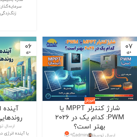
سرمایه‌گذاری
زنگ‌زدگی 
۰۶
۰۷
دی
دی
آموزش
شارژ کنترلر MPPT یا
PWM: کدام یک در ۲۰۲۶
روندهایی
بهتر است؟
ارسال ت
0
ارسال توسط
admin