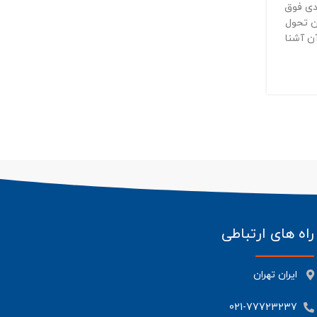
دی فوق
ن تحول
ن آشنا
راه های ارتباطی
ایران تهران
021-77723237