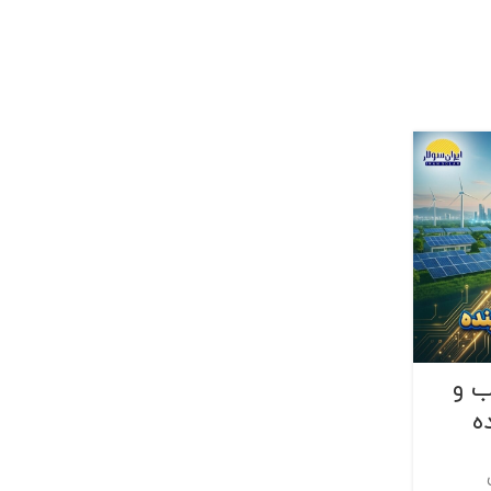
ب و
ه